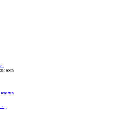
en
der noch
nschaften
trag