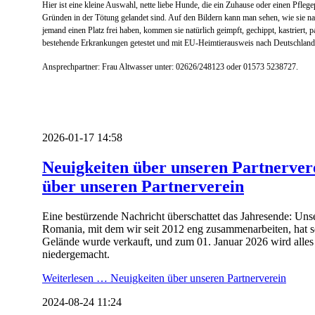
Hier ist eine kleine Auswahl, nette liebe Hunde, die ein Zuhause oder einen Pflegep
Gründen in der Tötung gelandet sind. Auf den Bildern kann man sehen, wie sie n
jemand einen Platz frei haben, kommen sie natürlich geimpft, gechippt, kastriert, p
bestehende Erkrankungen getestet und mit EU-Heimtierausweis nach Deutschland
Ansprechpartner: Frau Altwasser unter: 02626/248123 oder 01573 5238727.
2026-01-17 14:58
Neuigkeiten über unseren Partnerve
über unseren Partnerverein
Eine bestürzende Nachricht überschattet das Jahresende: Uns
Romania, mit dem wir seit 2012 eng zusammenarbeiten, hat se
Gelände wurde verkauft, und zum 01. Januar 2026 wird alles
niedergemacht.
Weiterlesen …
Neuigkeiten über unseren Partnerverein
2024-08-24 11:24