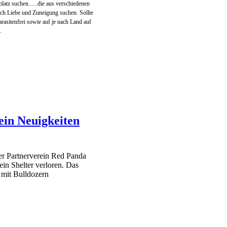
latz suchen......die aus verschiedenen
ach Liebe und Zuneigung suchen. Sollte
arasitenfrei sowie auf je nach Land auf
.
rein
Neuigkeiten
er Partnerverein Red Panda
in Shelter verloren. Das
 mit Bulldozern